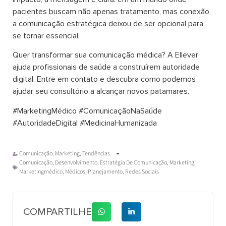
pacientes buscam não apenas tratamento, mas conexão,
a comunicação estratégica deixou de ser opcional para
se tornar essencial.
Quer transformar sua comunicação médica? A Ellever
ajuda profissionais de saúde a construírem autoridade
digital. Entre em contato e descubra como podemos
ajudar seu consultório a alcançar novos patamares.
#MarketingMédico #ComunicaçãoNaSaúde
#AutoridadeDigital #MedicinaHumanizada
Comunicação
,
Marketing
,
Tendências
Comunicação
,
Desenvolvimento
,
Estratégia De Comunicação
,
Marketing
,
Marketingmédico
,
Médicos
,
Planejamento
,
Redes Sociais
COMPARTILHE