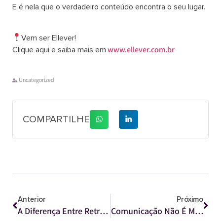
E é nela que o verdadeiro conteúdo encontra o seu lugar.
Vem ser Ellever!
Clique aqui e saiba mais em
www.ellever.com.br
Uncategorized
COMPARTILHE
Anterior
Próximo
A Diferença Entre Retrospectiva E Posicionamento
Comunicação Não É Marketing. E Nunca Foi. Antes De Vender, Sua Empresa Precisa Ser Compreendida.