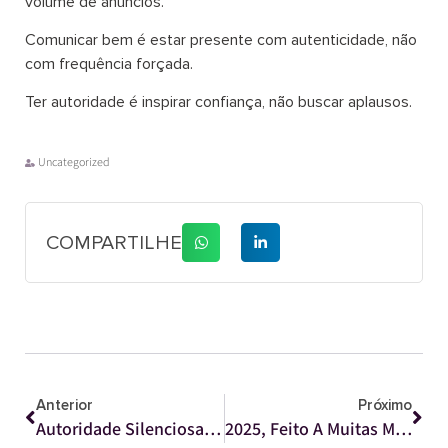
volume de anúncios.
Comunicar bem é estar presente com autenticidade, não
com frequência forçada.
Ter autoridade é inspirar confiança, não buscar aplausos.
Uncategorized
COMPARTILHE
Anterior
Próximo
Autoridade Silenciosa: O Poder Das Marcas Que Não Precisam Falar O Tempo Todo
2025, Feito A Muitas Mãos: Aprendizados, Conexões E O Que Esperamos De 2026